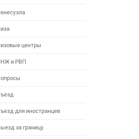
Венесуэла
Виза
Визовые центры
ВНЖ и РВП
Вопросы
Въезд
Въезд для иностранцев
Выезд за границу