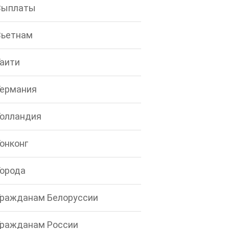
Выплаты
Вьетнам
Гаити
Германия
Голландия
Гонконг
Города
Гражданам Белоруссии
Гражданам России