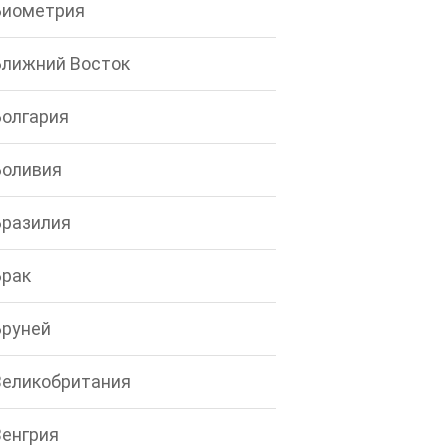
Биометрия
Ближний Восток
Болгария
Боливия
Бразилия
Брак
Бруней
Великобритания
Венгрия