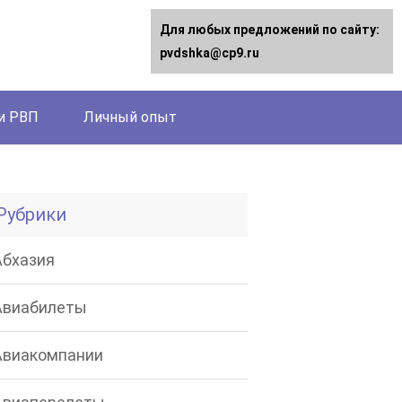
Для любых предложений по сайту:
pvdshka@cp9.ru
и РВП
Личный опыт
Рубрики
Абхазия
Авиабилеты
Авиакомпании