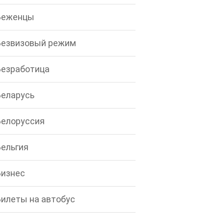
Беженцы
Безвизовый режим
Безработица
Беларусь
Белоруссия
Бельгия
Бизнес
Билеты на автобус