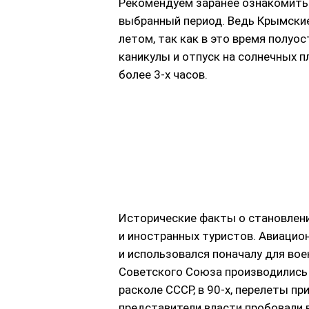
Рекомендуем заранее ознакомитьс
выбранный период. Ведь Крымски
летом, так как в это время полу
каникулы и отпуск на солнечных п
более 3-х часов.
Исторические факты о становлени
и иностранных туристов. Авиацион
и использовался поначалу для во
Советского Союза производились 
расколе СССР, в 90-х, перелеты п
представители власти пробовали в