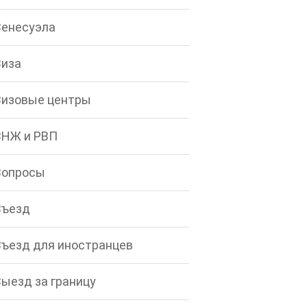
Венесуэла
Виза
Визовые центры
ВНЖ и РВП
Вопросы
Въезд
Въезд для иностранцев
Выезд за границу