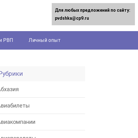
Для любых предложений по сайту:
pvdshka@cp9.ru
и РВП
Личный опыт
Рубрики
Абхазия
Авиабилеты
Авиакомпании