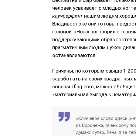
Бесплатный сыр бывает только в 
человек усваивает с младых ногте
каучсерфинг
нашим людям хорошо 
Владивостоке они готовы предос
головой. «Нож» поговорил с героям
поддерживающими образ гостепри
прагматичным людям нужен диванн
останавливаются.
Причины, по которым свыше 1 200
заработать на своих квадратных 
couchsurfing.com, можно обобщит
«материальная выгода < нематериа
«Ключевое слово здесь „инт
из Воронежа, очень хочу по
думаю: супер, Лена, я за т