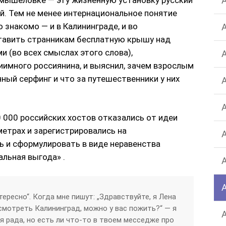
мышеловке — эту жизненную установку русский
й. Тем не менее интернациональное понятие
знакомо — и в Калининграде, и во
тавить странникам бесплатную крышу над
и (во всех смыслах этого слова),
имного россиянина, и выяснил, зачем взрослым
ый серфинг и что за путешественники у них
 000 российских хостов отказались от идеи
метрах и зарегистрировались на
ь и сформулировать в виде неравенства
льная выгода» .
ересно“. Когда мне пишут: „Здравствуйте, я Лена
смотреть Калининград, можно у вас пожить?“ — я
ебя рада, но есть ли что-то в твоем месседже про