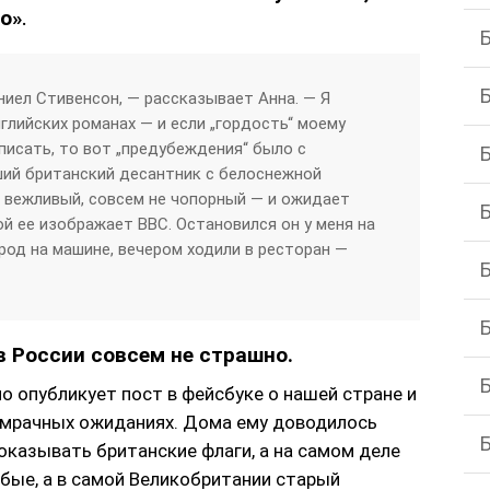
о»
.
ниел Стивенсон, — рассказывает Анна. — Я
глийских романах — и если „гордость“ моему
писать, то вот „предубеждения“ было с
ий британский десантник с белоснежной
, вежливый, совсем не чопорный — и ожидает
ой ее изображает BBC. Остановился он у меня на
ород на машине, вечером ходили в ресторан —
в России совсем не страшно.
о опубликует пост в фейсбуке о нашей стране и
х мрачных ожиданиях. Дома ему доводилось
оказывать британские флаги, а на самом деле
юбые, а в самой Великобритании старый