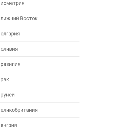
Биометрия
Ближний Восток
Болгария
Боливия
Бразилия
Брак
Бруней
Великобритания
Венгрия