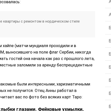
есовалась:
е квартиры с ремонтом в нордическом стиле
 хайпе (матчи мундиаля проходили и в
ЧМ, выносившего на поле флаг Сербии, никогда
ать гостей она начала как раз с прошлого лета,
 местные заломили за аренду беспрецедентные
знакомые были
интересными
, харизматичными
ых не получится. Отец Анны работал в
итает вас по фото без всяких карт Таро:
 улыбки глазами. Фейковые ухмылки,