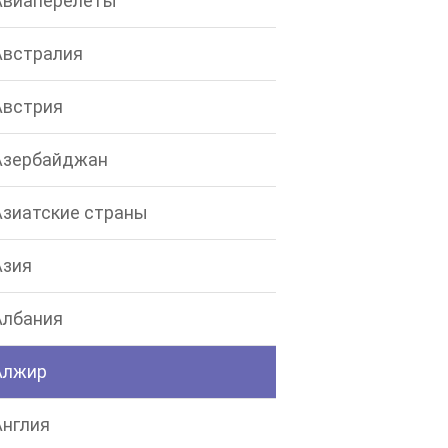
Авиаперелеты
Австралия
Австрия
Азербайджан
Азиатские страны
Азия
Албания
Алжир
Англия