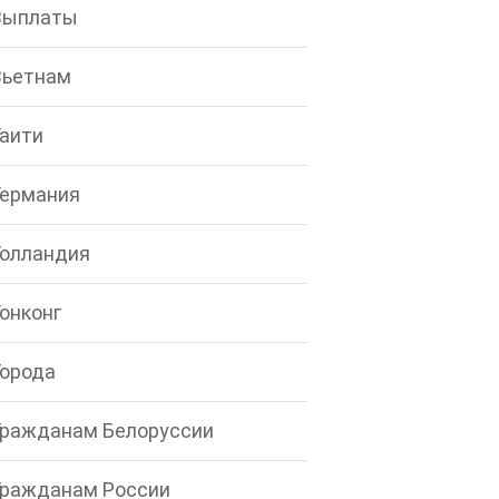
Выплаты
Вьетнам
Гаити
Германия
Голландия
Гонконг
Города
Гражданам Белоруссии
Гражданам России