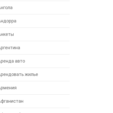
Ангола
Андорра
Анкеты
Аргентина
Аренда авто
Арендовать жилье
Армения
Афганистан