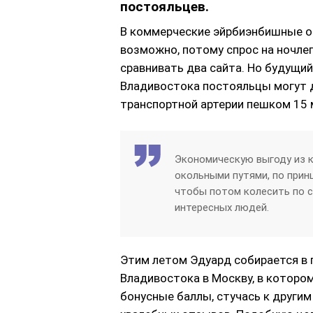
постояльцев.
В коммерческие эйрбиэнбишные оп
возможно, потому спрос на ночлег 
сравнивать два сайта. Но будущи
Владивостока постояльцы могут д
транспортной артерии пешком 15 
Экономическую выгоду из к
окольными путями, по прин
чтобы потом колесить по с
интересных людей.
Этим летом Эдуард собирается в 
Владивостока в Москву, в которо
бонусные баллы, стучась к други