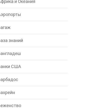
Африка и Океания
Аэропорты
Багаж
База знаний
Бангладеш
Банки США
Барбадос
Бахрейн
Беженство