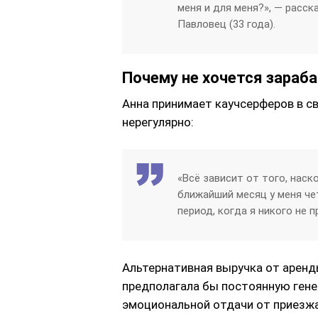
меня и для меня?», — расс
Павловец (33 года).
Почему не хочется зараб
Анна принимает каучсерферов в св
нерегулярно:
«Всё зависит от того, наск
ближайший месяц у меня чет
период, когда я никого не 
Альтернативная выручка от аренды
предполагала бы постоянную гене
эмоциональной отдачи от приезжа