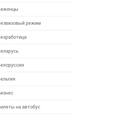
Беженцы
Безвизовый режим
Безработица
Беларусь
Белоруссия
Бельгия
Бизнес
Билеты на автобус