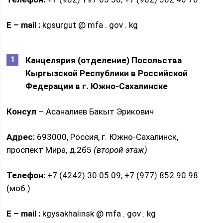
E
–
mail
:
kgsurgut @ mfa . gov . kg
Канцелярия (отделение) Посольства
Кыргызской Республики в Российской
Федерации в г. Южно-Сахалинске
Консул
– Асаналиев Бакыт Эрикович
Адрес:
693000, Россия, г. Южно-Сахалинск,
проспект Мира, д.2б5
(второй этаж)
Телефон:
+7 (4242) 30 05 09; +7 (977) 852 90 98
(моб.)
E
–
mail
:
kgysakhalinsk @ mfa . gov . kg