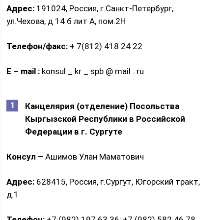
Адрес:
191024, Россия, г.Санкт-Петербург,
ул.Чехова, д 14 б лит А, пом.2Н
Телефон/факс:
+ 7(812) 418 24 22
E
–
mail
:
konsul _ kr _ spb @ mail . ru
Канцелярия (отделение) Посольства
Кыргызской Республики в Российской
Федерации в г. Сургуте
Консул –
Ашимов Улан Маматович
Адрес:
628415, Россия, г.Сургут, Югорский тракт,
д.1
Телефон:
+7 (982) 197 63 36; +7 (982) 582 46 78