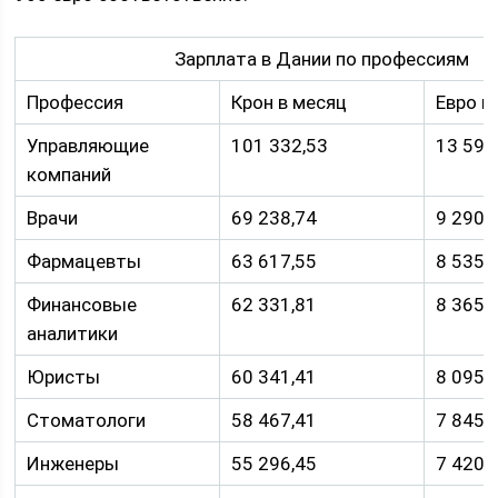
Зарплата в Дании по профессиям
Профессия
Крон в месяц
Евро в
Управляющие
101 332,53
13 595
компаний
Врачи
69 238,74
9 290
Фармацевты
63 617,55
8 535
Финансовые
62 331,81
8 365
аналитики
Юристы
60 341,41
8 095
Стоматологи
58 467,41
7 845
Инженеры
55 296,45
7 420