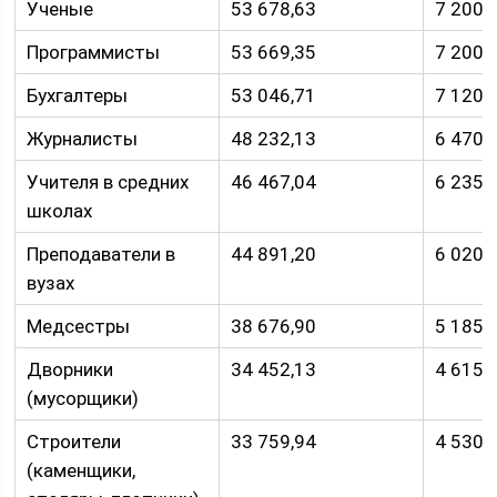
Ученые
53 678,63
7 200
Программисты
53 669,35
7 200
Бухгалтеры
53 046,71
7 120
Журналисты
48 232,13
6 470
Учителя в средних
46 467,04
6 235
школах
Преподаватели в
44 891,20
6 020
вузах
Медсестры
38 676,90
5 185
Дворники
34 452,13
4 615
(мусорщики)
Строители
33 759,94
4 530
(каменщики,