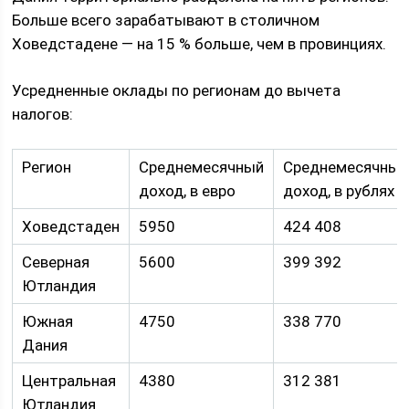
Больше всего зарабатывают в столичном
Ховедстадене — на 15 % больше, чем в провинциях.
Усредненные оклады по регионам до вычета
налогов:
Регион
Среднемесячный
Среднемесячный
доход, в евро
доход, в рублях
Ховедстаден
5950
424 408
Северная
5600
399 392
Ютландия
Южная
4750
338 770
Дания
Центральная
4380
312 381
Ютландия