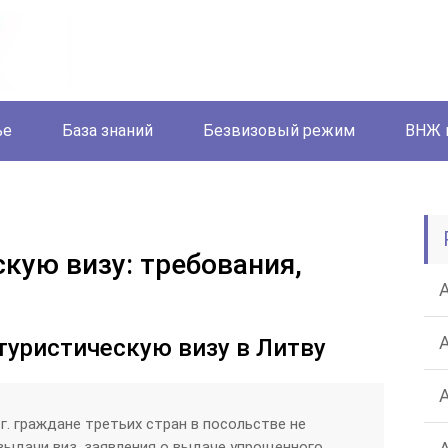
ье
База знаний
Безвизовый режим
ВНЖ 
кую визу: требования,
туристическую визу в Литву
 г. граждане третьих стран в посольстве не
выдачи виз, заявления о выдаче упрощенного