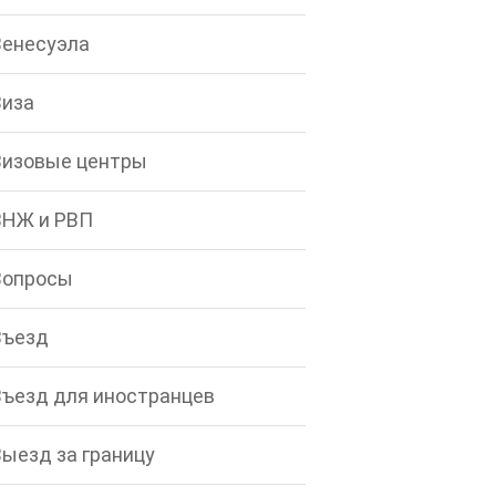
Венесуэла
Виза
Визовые центры
ВНЖ и РВП
Вопросы
Въезд
Въезд для иностранцев
Выезд за границу