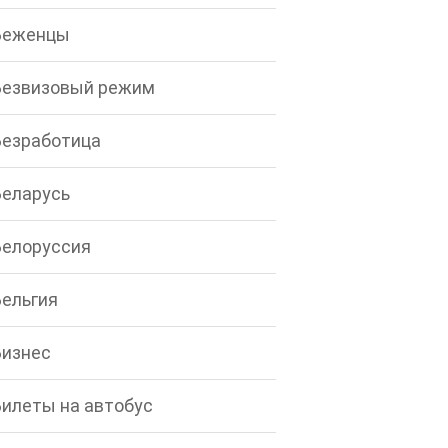
Беженцы
Безвизовый режим
Безработица
Беларусь
Белоруссия
Бельгия
Бизнес
Билеты на автобус