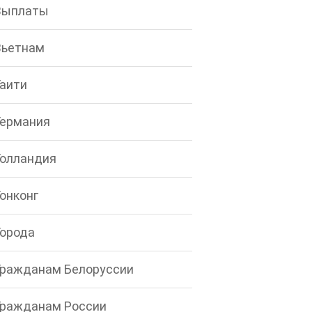
Выплаты
Вьетнам
Гаити
Германия
Голландия
Гонконг
Города
Гражданам Белоруссии
Гражданам России