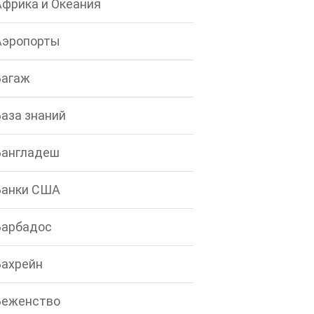
Африка и Океания
Аэропорты
Багаж
База знаний
Бангладеш
Банки США
Барбадос
Бахрейн
Беженство