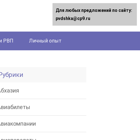
Для любых предложений по сайту:
pvdshka@cp9.ru
и РВП
Личный опыт
Рубрики
Абхазия
Авиабилеты
Авиакомпании