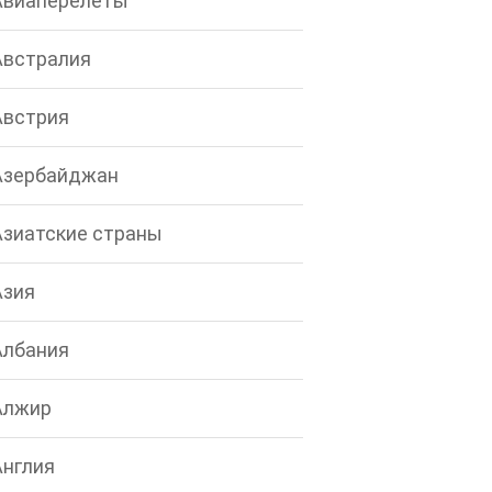
Авиаперелеты
Австралия
Австрия
Азербайджан
Азиатские страны
Азия
Албания
Алжир
Англия