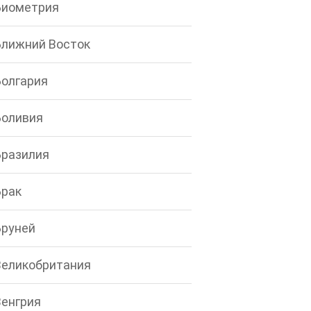
Биометрия
Ближний Восток
Болгария
Боливия
Бразилия
Брак
Бруней
Великобритания
Венгрия