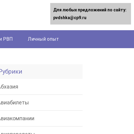
Для любых предложений по сайту:
pvdshka@cp9.ru
и РВП
Личный опыт
Рубрики
Абхазия
Авиабилеты
Авиакомпании