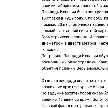
своими габаритами, красотой и ра
Площадь Испании была построена
выставки в 1929 году. Это событ
помимо 20 выставочных павильон
ансамбль, ставший визитной карто
Геометрически площадь Испании я
диаметром в двести метров. Так
Гонсалес.
По границе Площади Испании обус
роскошными балюстрадами. Канал
объятия Испании. Весь ансамбль о
Отделка площади является настоя
различные архитектурные стили.
По задумке архитекторов ансамбл
величие Испании во время Золотог
Главный фасад центрального зда