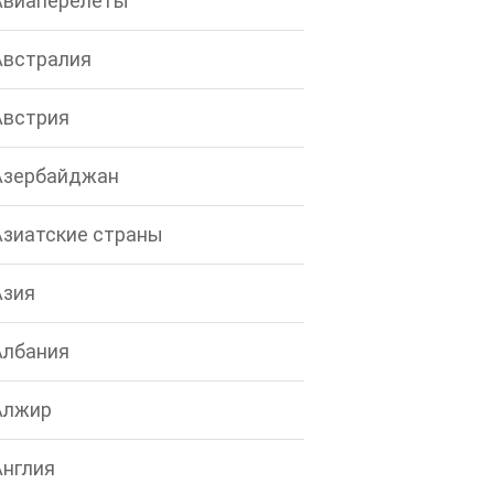
Авиаперелеты
Австралия
Австрия
Азербайджан
Азиатские страны
Азия
Албания
Алжир
Англия