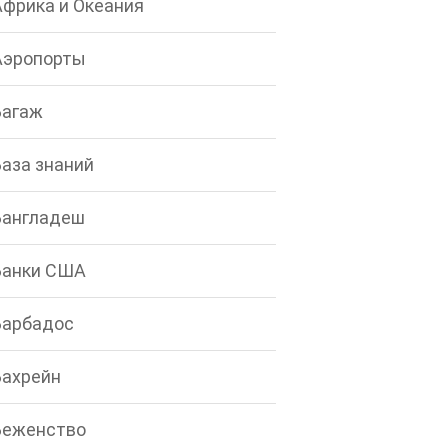
Африка и Океания
Аэропорты
Багаж
База знаний
Бангладеш
Банки США
Барбадос
Бахрейн
Беженство