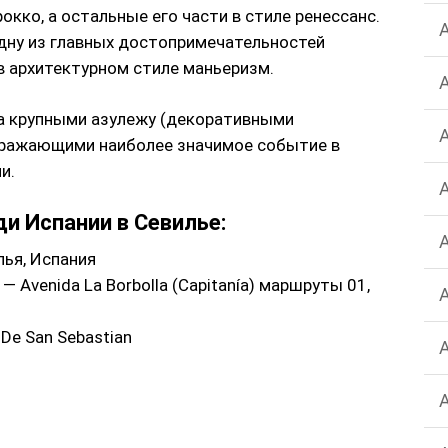
окко, а остальные его части в стиле ренессанс.
дну из главных достопримечательностей
в архитектурном стиле маньеризм.
а крупными азулежу (декоративными
бражающими наиболее значимое событие в
и.
и Испании в Севилье:
илья, Испания
 Avenida La Borbolla (Capitanía) маршруты 01,
De San Sebastian