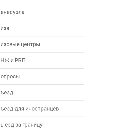
Венесуэла
Виза
Визовые центры
ВНЖ и РВП
Вопросы
Въезд
Въезд для иностранцев
Выезд за границу