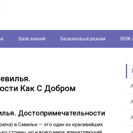
ье
База знаний
Безвизовый режим
ВНЖ 
евилья.
ости Как С Добром
илья. Достопримечательности
pania) в Севилье — это один из красивейших
ко страны, но и всего мира, впечатляющий