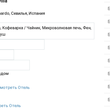
illa
rnardo, Севилья, Испания
 Кофеварка / Чайник, Микроволновая печь, Фен,
Душ
ядом
мотреть Отель
реть Отель