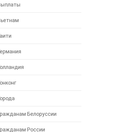
Выплаты
Вьетнам
Гаити
Германия
Голландия
Гонконг
Города
Гражданам Белоруссии
Гражданам России