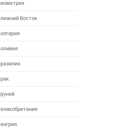
Биометрия
Ближний Восток
Болгария
Боливия
Бразилия
Брак
Бруней
Великобритания
Венгрия