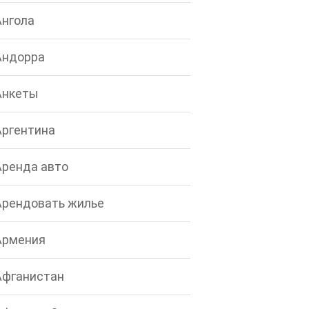
Ангола
Андорра
Анкеты
Аргентина
Аренда авто
Арендовать жилье
Армения
Афганистан