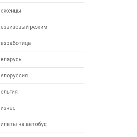
Беженцы
Безвизовый режим
Безработица
Беларусь
Белоруссия
Бельгия
Бизнес
Билеты на автобус