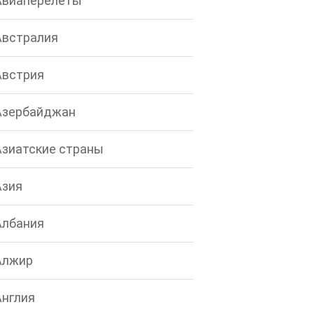
Авиаперелеты
Австралия
Австрия
Азербайджан
Азиатские страны
Азия
Албания
Алжир
Англия