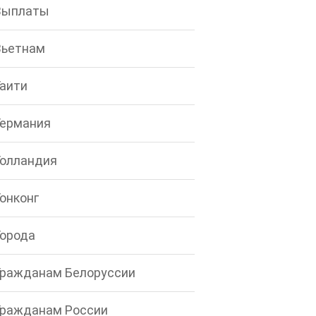
Выплаты
Вьетнам
Гаити
Германия
Голландия
Гонконг
Города
Гражданам Белоруссии
Гражданам России