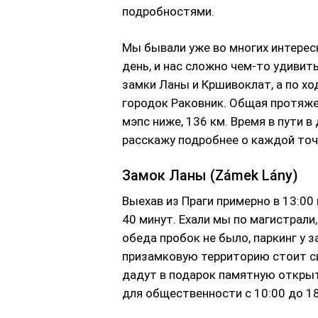
подробностями.
Мы бывали уже во многих интересн
день, и нас сложно чем-то удивит
замки Ланы и Кршивоклат, а по х
городок Раковник. Общая протяжен
мэпс ниже, 136 км. Время в пути в 
расскажу подробнее о каждой точ
Замок Ланы (Zámek Lány)
Выехав из Праги примерно в 13:00
40 минут. Ехали мы по магистрали
обеда пробок не было, паркинг у 
призамковую территорию стоит си
дадут в подарок памятную открыт
для общественности с 10:00 до 18: