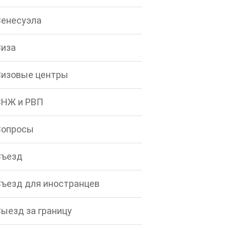
Венесуэла
Виза
Визовые центры
ВНЖ и РВП
Вопросы
Въезд
Въезд для иностранцев
Выезд за границу