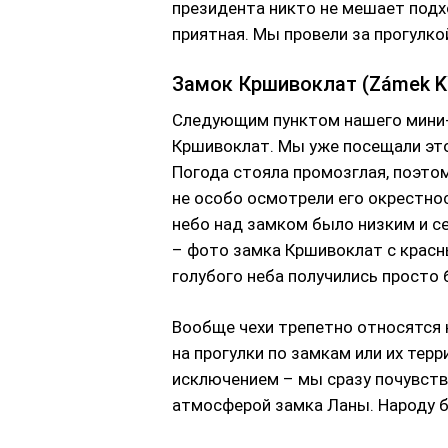
президента никто не мешает подх
приятная. Мы провели за прогулкой
Замок Кршивоклат (Zámek Kř
Следующим пунктом нашего мини
Кршивоклат. Мы уже посещали это
Погода стояла промозглая, поэто
не особо осмотрели его окрестно
небо над замком было низким и с
– фото замка Кршивоклат с крас
голубого неба получились просто
Вообще чехи трепетно относятся 
на прогулки по замкам или их тер
исключением – мы сразу почувств
атмосферой замка Ланы. Народу 