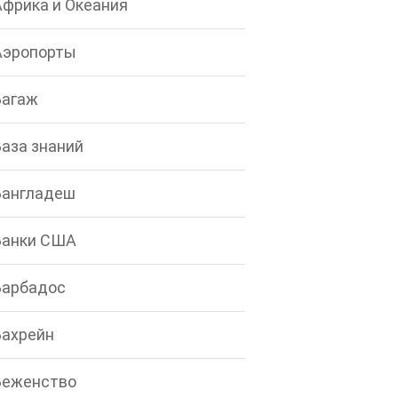
Африка и Океания
Аэропорты
Багаж
База знаний
Бангладеш
Банки США
Барбадос
Бахрейн
Беженство