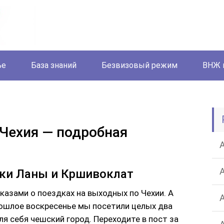
ье
База знаний
Безвизовый режим
ВНЖ 
Чехия — подробная
мки Ланы и Кршивоклат
казами о поездках на выходных по Чехии. А
рошлое воскресенье мы посетили целых два
я себя чешский город. Переходите в пост за