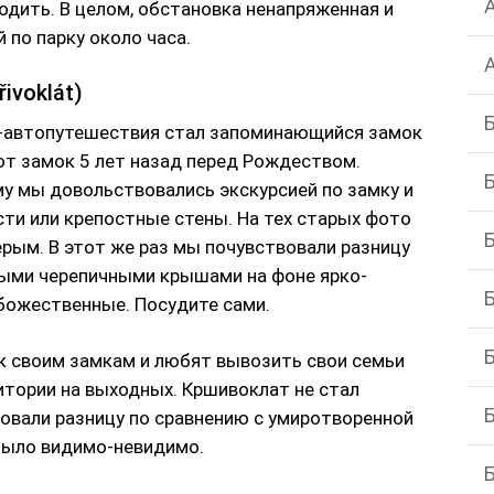
одить. В целом, обстановка ненапряженная и
 по парку около часа.
ivoklát)
-автопутешествия стал запоминающийся замок
т замок 5 лет назад перед Рождеством.
му мы довольствовались экскурсией по замку и
сти или крепостные стены. На тех старых фото
ерым. В этот же раз мы почувствовали разницу
ными черепичными крышами на фоне ярко-
 божественные. Посудите сами.
к своим замкам и любят вывозить свои семьи
ритории на выходных. Кршивоклат не стал
овали разницу по сравнению с умиротворенной
было видимо-невидимо.