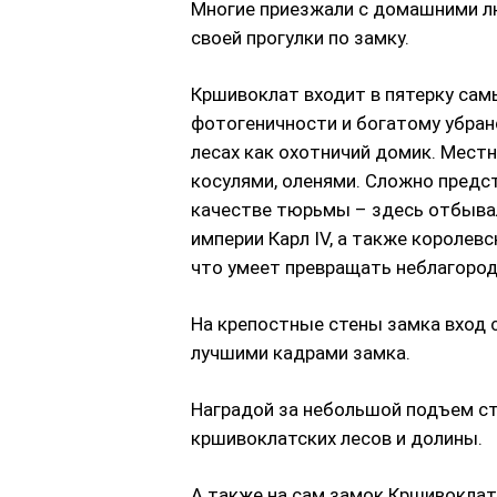
Многие приезжали с домашними л
своей прогулки по замку.
Кршивоклат входит в пятерку сам
фотогеничности и богатому убран
лесах как охотничий домик. Мест
косулями, оленями. Сложно предст
качестве тюрьмы – здесь отбыва
империи Карл IV, а также королев
что умеет превращать неблагород
На крепостные стены замка вход 
лучшими кадрами замка.
Наградой за небольшой подъем ст
кршивоклатских лесов и долины.
А также на сам замок Кршивоклат