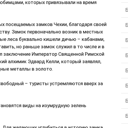
юбимцами, которых привязывали на время
ых посещаемых замков Чехии, благодаря своей
ству. Замок первоначально возник в местных
ные леса буквально кишели дичью – кабанами,
авить, но раньше замок служил в то числе и в
л заключение Император Священной Римской
ский алхимик Эдвард Келли, который заявлял,
ные металлы в золото.
свободный – туристы устремляются вверх за
ановятся виды на изумрудную зелень
. Для желающих углубиться в историю замка