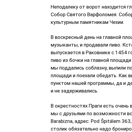
Неподалеку от ворот находится г
Собор Святого Варфоломея. Собор
культурным памятникам Чехии.
В воскресный день на главной пло
музыканты, и продавали пиво. Кст
выпускается в Раковнике с 1454 
пиво из бочки на главной площад
мы поддались соблазну, выпили по
площади и поехали обедать. Как 
пунктом нашей программы, да и де
и не задерживались.
В окрестностях Праги есть очень 
мы с друзьями по возможности вс
Barabizna, адрес: Pod Špitálem 363
столик обязательно надо брониров