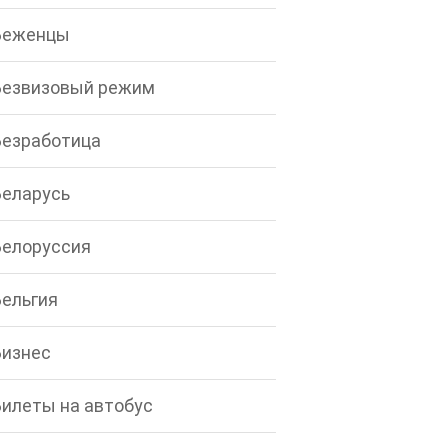
Беженцы
Безвизовый режим
Безработица
Беларусь
Белоруссия
Бельгия
Бизнес
Билеты на автобус