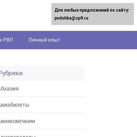
Для любых предложений по сайту:
pvdshka@cp9.ru
и РВП
Личный опыт
Рубрики
Абхазия
Авиабилеты
Авиакомпании