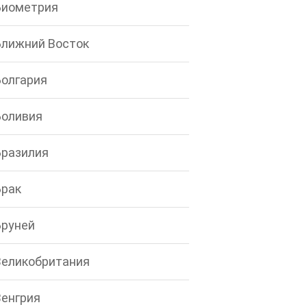
Биометрия
Ближний Восток
Болгария
Боливия
Бразилия
Брак
Бруней
Великобритания
Венгрия